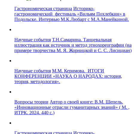
Гастрономическая страница
Историко-
гастрономический фестиваль «Вильям Похлебкин» в
Подольске. Интервью М.К.Любарт с М.А.Манейкиной.
Научные события
Т.Н.Самарина. Танцевальная
иллюстрация как источник и метод этнохореографии (на
примере творчества М. Я. Жорницкой и С. С. Лисициан)
Научные события
М.М. Керимова. ИТОГИ
КОНФЕРЕНЦИИ «НАУКА О НАРОДАХ: история,
теория, методология».
Вопросы теории
Автор о своей книге: В.М. Шепель.
«Инновационные отрасли гуманитарных знаний» ( М. ,
ИТРК. 2024. 440 с.)
Гастрономическая страница
Историко-