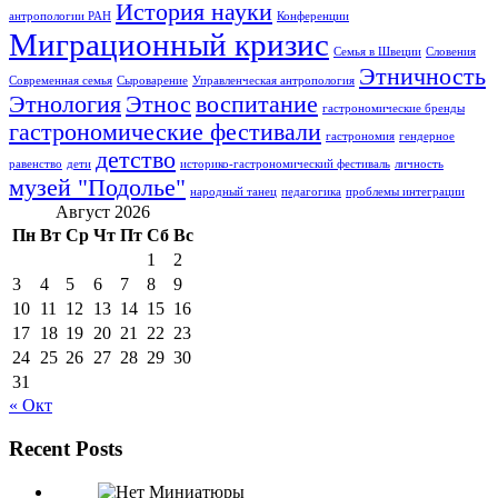
История науки
антропологии РАН
Конференции
Миграционный кризис
Семья в Швеции
Словения
Этничность
Современная семья
Сыроварение
Управленческая антропология
Этнология
Этнос
воспитание
гастрономические бренды
гастрономические фестивали
гастрономия
гендерное
детство
равенство
дети
историко-гастрономический фестиваль
личность
музей "Подолье"
народный танец
педагогика
проблемы интеграции
Август 2026
Пн
Вт
Ср
Чт
Пт
Сб
Вс
1
2
3
4
5
6
7
8
9
10
11
12
13
14
15
16
17
18
19
20
21
22
23
24
25
26
27
28
29
30
31
« Окт
Recent Posts