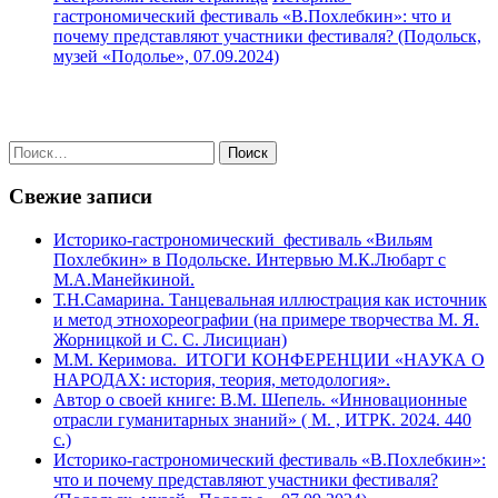
гастрономический фестиваль «В.Похлебкин»: что и
почему представляют участники фестиваля? (Подольск,
музей «Подолье», 07.09.2024)
Найти:
Свежие записи
Историко-гастрономический фестиваль «Вильям
Похлебкин» в Подольске. Интервью М.К.Любарт с
М.А.Манейкиной.
Т.Н.Самарина. Танцевальная иллюстрация как источник
и метод этнохореографии (на примере творчества М. Я.
Жорницкой и С. С. Лисициан)
М.М. Керимова. ИТОГИ КОНФЕРЕНЦИИ «НАУКА О
НАРОДАХ: история, теория, методология».
Автор о своей книге: В.М. Шепель. «Инновационные
отрасли гуманитарных знаний» ( М. , ИТРК. 2024. 440
с.)
Историко-гастрономический фестиваль «В.Похлебкин»:
что и почему представляют участники фестиваля?