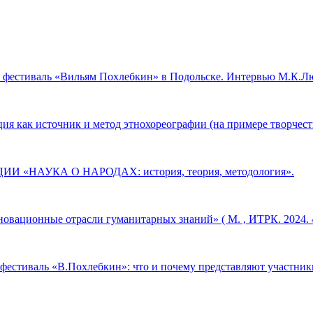
 фестиваль «Вильям Похлебкин» в Подольске. Интервью М.К.Л
ия как источник и метод этнохореографии (на примере творчест
И «НАУКА О НАРОДАХ: история, теория, методология».
новационные отрасли гуманитарных знаний» ( М. , ИТРК. 2024. 4
естиваль «В.Похлебкин»: что и почему представляют участники 