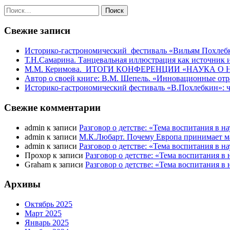
Найти:
Свежие записи
Историко-гастрономический фестиваль «Вильям Похлеб
Т.Н.Самарина. Танцевальная иллюстрация как источник и
М.М. Керимова. ИТОГИ КОНФЕРЕНЦИИ «НАУКА О НАРО
Автор о своей книге: В.М. Шепель. «Инновационные отра
Историко-гастрономический фестиваль «В.Похлебкин»: чт
Свежие комментарии
admin
к записи
Разговор о детстве: «Тема воспитания в н
admin
к записи
М.К.Любарт. Почему Европа принимает 
admin
к записи
Разговор о детстве: «Тема воспитания в н
Прохор
к записи
Разговор о детстве: «Тема воспитания в 
Graham
к записи
Разговор о детстве: «Тема воспитания в 
Архивы
Октябрь 2025
Март 2025
Январь 2025