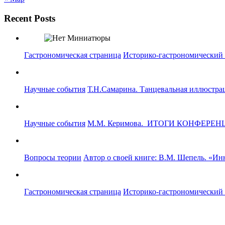
Recent Posts
Гастрономическая страница
Историко-гастрономический
Научные события
Т.Н.Самарина. Танцевальная иллюстрац
Научные события
М.М. Керимова. ИТОГИ КОНФЕРЕНЦИ
Вопросы теории
Автор о своей книге: В.М. Шепель. «Ин
Гастрономическая страница
Историко-гастрономический ф