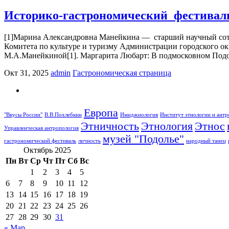
Историко-гастрономический фестиваль
[1]Марина Александровна Манейкина — старший научный сотр
Комитета по культуре и туризму Администрации городского
М.А.Манейкиной[1]. Маргарита Любарт: В подмосковном Подоль
Окт 31, 2025
admin
Гастрономическая страница
Европа
"Вкусы России"
В.В.Похлебкин
Имиджиология
Институт этнологии и ант
Этничность
Этнология
Этнос
Управленческая антропология
музей "Подолье"
гастрономический фестиваль
личность
народный танец
Октябрь 2025
Пн
Вт
Ср
Чт
Пт
Сб
Вс
1
2
3
4
5
6
7
8
9
10
11
12
13
14
15
16
17
18
19
20
21
22
23
24
25
26
27
28
29
30
31
« Мар