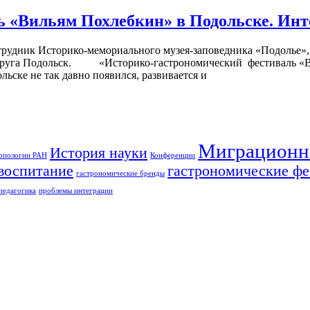
 «Вильям Похлебкин» в Подольске. Ин
удник Историко-мемориального музея-заповедника «Подолье»,
 округа Подольск. «Историко-гастрономический фестиваль «В
ске не так давно появился, развивается и
Миграционн
История науки
ропологии РАН
Конференции
воспитание
гастрономические фе
гастрономические бренды
педагогика
проблемы интеграции