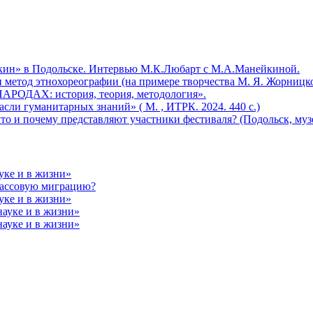
кин» в Подольске. Интервью М.К.Любарт с М.А.Манейкиной.
 метод этнохореографии (на примере творчества М. Я. Жорницк
ДАХ: история, теория, методология».
сли гуманитарных знаний» ( М. , ИТРК. 2024. 440 с.)
о и почему представляют участники фестиваля? (Подольск, музе
ауке и в жизни»
массовую миграцию?
ауке и в жизни»
науке и в жизни»
науке и в жизни»