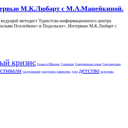
тервью М.К.Любарт с М.А.Манейкиной.
 ведущий методист Туристско-информационного центра
ильям Похлебкин» в Подольске». Интервью М.К.Любарт с
ый кризис
Семья в Швеции
Словения
Современная семья
Сыроварение
стивали
детство
гастрономия
гендерное равенство
дети
историко-