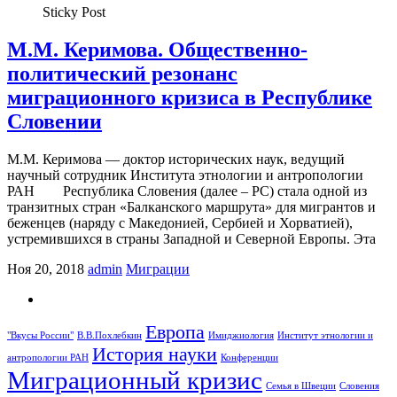
Sticky Post
М.М. Керимова. Общественно-
политический резонанс
миграционного кризиса в Республике
Словении
М.М. Керимова — доктор исторических наук, ведущий
научный сотрудник Института этнологии и антропологии
РАН Республика Словения (далее – РС) стала одной из
транзитных стран «Балканского маршрута» для мигрантов и
беженцев (наряду с Македонией, Сербией и Хорватией),
устремившихся в страны Западной и Северной Европы. Эта
Ноя 20, 2018
admin
Миграции
Европа
"Вкусы России"
В.В.Похлебкин
Имиджиология
Институт этнологии и
История науки
антропологии РАН
Конференции
Миграционный кризис
Семья в Швеции
Словения