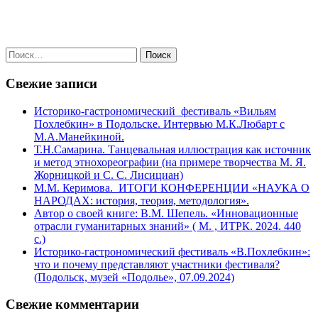
Найти:
Свежие записи
Историко-гастрономический фестиваль «Вильям
Похлебкин» в Подольске. Интервью М.К.Любарт с
М.А.Манейкиной.
Т.Н.Самарина. Танцевальная иллюстрация как источник
и метод этнохореографии (на примере творчества М. Я.
Жорницкой и С. С. Лисициан)
М.М. Керимова. ИТОГИ КОНФЕРЕНЦИИ «НАУКА О
НАРОДАХ: история, теория, методология».
Автор о своей книге: В.М. Шепель. «Инновационные
отрасли гуманитарных знаний» ( М. , ИТРК. 2024. 440
с.)
Историко-гастрономический фестиваль «В.Похлебкин»:
что и почему представляют участники фестиваля?
(Подольск, музей «Подолье», 07.09.2024)
Свежие комментарии