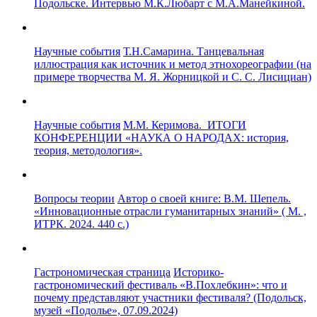
Подольске. Интервью М.К.Любарт с М.А.Манейкиной.
Научные события
Т.Н.Самарина. Танцевальная
иллюстрация как источник и метод этнохореографии (на
примере творчества М. Я. Жорницкой и С. С. Лисициан)
Научные события
М.М. Керимова. ИТОГИ
КОНФЕРЕНЦИИ «НАУКА О НАРОДАХ: история,
теория, методология».
Вопросы теории
Автор о своей книге: В.М. Шепель.
«Инновационные отрасли гуманитарных знаний» ( М. ,
ИТРК. 2024. 440 с.)
Гастрономическая страница
Историко-
гастрономический фестиваль «В.Похлебкин»: что и
почему представляют участники фестиваля? (Подольск,
музей «Подолье», 07.09.2024)