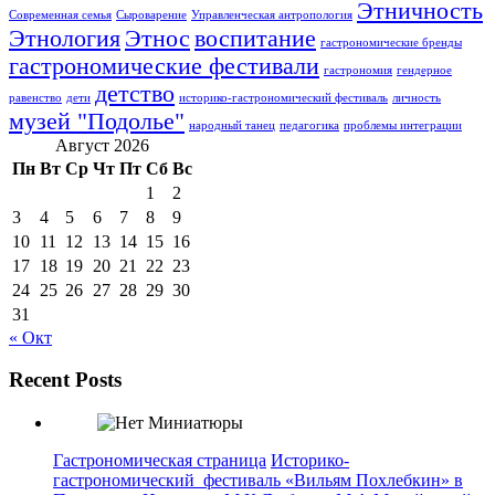
Этничность
Современная семья
Сыроварение
Управленческая антропология
Этнология
Этнос
воспитание
гастрономические бренды
гастрономические фестивали
гастрономия
гендерное
детство
равенство
дети
историко-гастрономический фестиваль
личность
музей "Подолье"
народный танец
педагогика
проблемы интеграции
Август 2026
Пн
Вт
Ср
Чт
Пт
Сб
Вс
1
2
3
4
5
6
7
8
9
10
11
12
13
14
15
16
17
18
19
20
21
22
23
24
25
26
27
28
29
30
31
« Окт
Recent Posts
Гастрономическая страница
Историко-
гастрономический фестиваль «Вильям Похлебкин» в