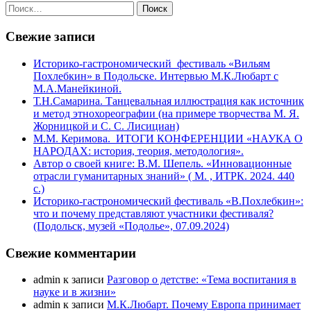
Найти:
Свежие записи
Историко-гастрономический фестиваль «Вильям
Похлебкин» в Подольске. Интервью М.К.Любарт с
М.А.Манейкиной.
Т.Н.Самарина. Танцевальная иллюстрация как источник
и метод этнохореографии (на примере творчества М. Я.
Жорницкой и С. С. Лисициан)
М.М. Керимова. ИТОГИ КОНФЕРЕНЦИИ «НАУКА О
НАРОДАХ: история, теория, методология».
Автор о своей книге: В.М. Шепель. «Инновационные
отрасли гуманитарных знаний» ( М. , ИТРК. 2024. 440
с.)
Историко-гастрономический фестиваль «В.Похлебкин»:
что и почему представляют участники фестиваля?
(Подольск, музей «Подолье», 07.09.2024)
Свежие комментарии
admin
к записи
Разговор о детстве: «Тема воспитания в
науке и в жизни»
admin
к записи
М.К.Любарт. Почему Европа принимает