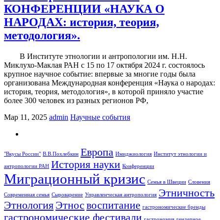
КОНФЕРЕНЦИИ «НАУКА О
НАРОДАХ: история, теория,
методология».
В Институте этнологии и антропологии им. Н.Н.
Миклухо-Маклая РАН с 15 по 17 октября 2024 г. состоялось
крупное научное событие: впервые за многие годы была
организована Международная конференция «Наука о народах:
история, теория, методология», в которой приняло участие
более 300 человек из разных регионов РФ,
Мар 11, 2025
admin
Научные события
Европа
"Вкусы России"
В.В.Похлебкин
Имиджиология
Институт этнологии и
История науки
антропологии РАН
Конференции
Миграционный кризис
Семья в Швеции
Словения
Этничность
Современная семья
Сыроварение
Управленческая антропология
Этнология
Этнос
воспитание
гастрономические бренды
гастрономические фестивали
гастрономия
гендерное