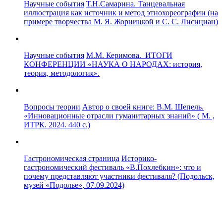
Научные события
Т.Н.Самарина. Танцевальная
иллюстрация как источник и метод этнохореографии (на
примере творчества М. Я. Жорницкой и С. С. Лисициан)
Научные события
М.М. Керимова. ИТОГИ
КОНФЕРЕНЦИИ «НАУКА О НАРОДАХ: история,
теория, методология».
Вопросы теории
Автор о своей книге: В.М. Шепель.
«Инновационные отрасли гуманитарных знаний» ( М. ,
ИТРК. 2024. 440 с.)
Гастрономическая страница
Историко-
гастрономический фестиваль «В.Похлебкин»: что и
почему представляют участники фестиваля? (Подольск,
музей «Подолье», 07.09.2024)