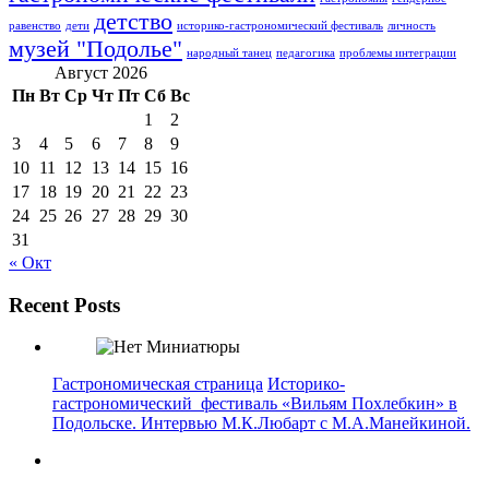
детство
равенство
дети
историко-гастрономический фестиваль
личность
музей "Подолье"
народный танец
педагогика
проблемы интеграции
Август 2026
Пн
Вт
Ср
Чт
Пт
Сб
Вс
1
2
3
4
5
6
7
8
9
10
11
12
13
14
15
16
17
18
19
20
21
22
23
24
25
26
27
28
29
30
31
« Окт
Recent Posts
Гастрономическая страница
Историко-
гастрономический фестиваль «Вильям Похлебкин» в
Подольске. Интервью М.К.Любарт с М.А.Манейкиной.