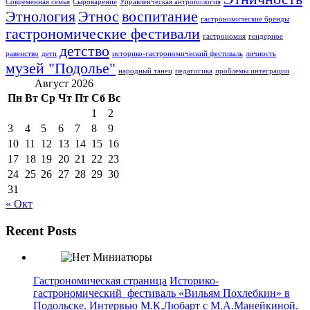
Современная семья
Сыроварение
Управленческая антропология
Этнология
Этнос
воспитание
гастрономические бренды
гастрономические фестивали
гастрономия
гендерное
детство
равенство
дети
историко-гастрономический фестиваль
личность
музей "Подолье"
народный танец
педагогика
проблемы интеграции
Август 2026
Пн
Вт
Ср
Чт
Пт
Сб
Вс
1
2
3
4
5
6
7
8
9
10
11
12
13
14
15
16
17
18
19
20
21
22
23
24
25
26
27
28
29
30
31
« Окт
Recent Posts
Гастрономическая страница
Историко-
гастрономический фестиваль «Вильям Похлебкин» в
Подольске. Интервью М.К.Любарт с М.А.Манейкиной.