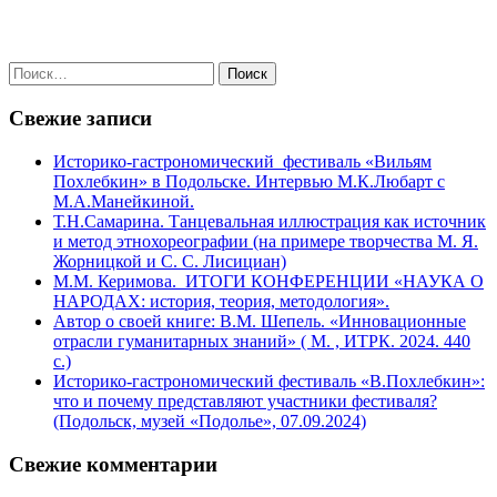
Найти:
Свежие записи
Историко-гастрономический фестиваль «Вильям
Похлебкин» в Подольске. Интервью М.К.Любарт с
М.А.Манейкиной.
Т.Н.Самарина. Танцевальная иллюстрация как источник
и метод этнохореографии (на примере творчества М. Я.
Жорницкой и С. С. Лисициан)
М.М. Керимова. ИТОГИ КОНФЕРЕНЦИИ «НАУКА О
НАРОДАХ: история, теория, методология».
Автор о своей книге: В.М. Шепель. «Инновационные
отрасли гуманитарных знаний» ( М. , ИТРК. 2024. 440
с.)
Историко-гастрономический фестиваль «В.Похлебкин»:
что и почему представляют участники фестиваля?
(Подольск, музей «Подолье», 07.09.2024)
Свежие комментарии