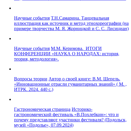
Научные события
Т.Н.Самарина. Танцевальная
иллюстрация как источник и метод этнохореографии (на
примере творчества М. Я. Жорницкой и С. С. Лисициан)
Научные события
М.М. Керимова. ИТОГИ
КОНФЕРЕНЦИИ «НАУКА О НАРОДАХ: история,
теория, методология».
Вопросы теории
Автор о своей книге: В.М. Шепель.
«Инновационные отрасли гуманитарных знаний» ( М. ,
ИТРК. 2024. 440 с.)
Гастрономическая страница
Историко-
гастрономический фестиваль «В.Похлебкин»: что и
почему представляют участники фестиваля? (Подольск,
музей «Подолье», 07.09.2024)