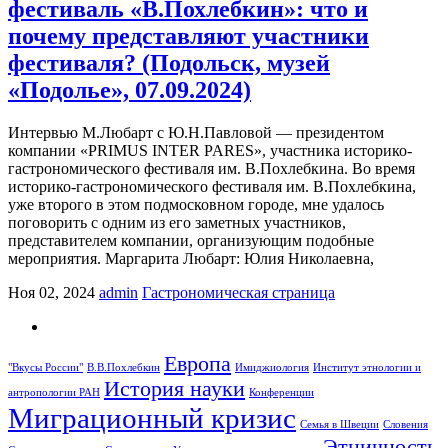
фестиваль «В.Похлебкин»: что и
почему представляют участники
фестиваля? (Подольск, музей
«Подолье», 07.09.2024)
Интервью М.Любарт с Ю.Н.Павловой — президентом
компании «PRIMUS INTER PARES», участника историко-
гастрономического фестиваля им. В.Похлебкина. Во время
историко-гастрономического фестиваля им. В.Похлебкина,
уже второго в этом подмосковном городе, мне удалось
поговорить с одним из его заметных участников,
представителем компании, организующим подобные
мероприятия. Маргарита Любарт: Юлия Николаевна,
Ноя 02, 2024
admin
Гастрономическая страница
Европа
"Вкусы России"
В.В.Похлебкин
Имиджиология
Институт этнологии и
История науки
антропологии РАН
Конференции
Миграционный кризис
Семья в Швеции
Словения
Этничность